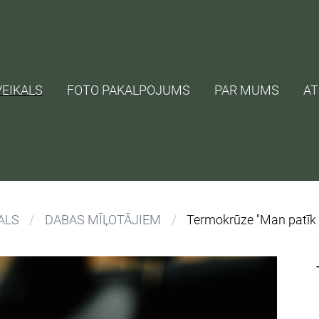
VEIKALS
FOTO PAKALPOJUMS
PAR MUMS
A
ALS
DABAS MĪĻOTĀJIEM
Termokrūze ''Man patīk ka