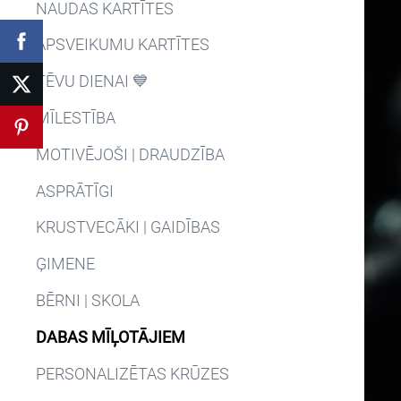
NAUDAS KARTĪTES
APSVEIKUMU KARTĪTES
TĒVU DIENAI 💙
MĪLESTĪBA
MOTIVĒJOŠI | DRAUDZĪBA
ASPRĀTĪGI
KRUSTVECĀKI | GAIDĪBAS
ĢIMENE
BĒRNI | SKOLA
DABAS MĪĻOTĀJIEM
PERSONALIZĒTAS KRŪZES