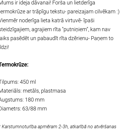
Mums ir ideja dāvanai! Forša un lietderīga
termokrūze ar trāpīgu tekstu- pareizajam cilvēkam :)
Vienmēr noderīga lieta katrā virtuvē- īpaši
steidzīgajiem, agrajiem rīta ''putniņiem'', kam nav
laiks pasēdēt un pabaudīt rīta dzērienu- Paņem to
līdzi!
T
ermokrūze:
Tilpums: 450 ml
Materiāls: metāls, plastmasa
Augstums: 180 mm
Diametrs: 63/88 mm
* Karstumnoturība apmēram 2-3h, atkarībā no atvēršanas