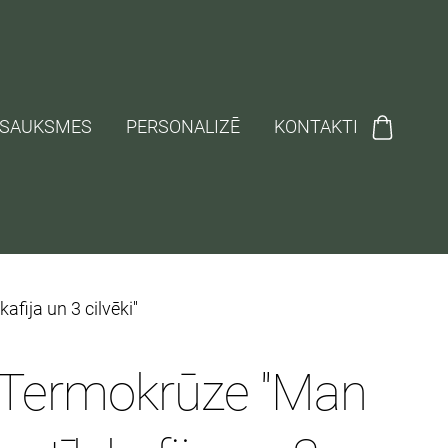
TSAUKSMES
PERSONALIZĒ
KONTAKTI
fija un 3 cilvēki''
Termokrūze ''Man