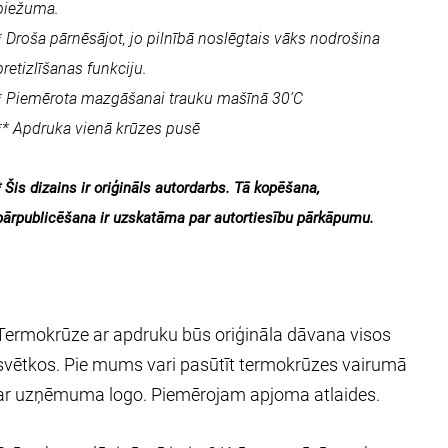
biežuma.
* Droša pārnēsājot, jo pilnībā noslēgtais vāks nodrošina
pretizlīšanas funkciju.
* Piemērota mazgāšanai trauku mašīnā 30’C
** Apdruka vienā krūzes pusē
* Šis dizains ir oriģināls autordarbs. Tā kopēšana,
pārpublicēšana ir uzskatāma par autortiesību pārkāpumu.
Termokrūze ar apdruku būs oriģināla dāvana visos
svētkos. Pie mums vari pasūtīt termokrūzes vairumā
ar uzņēmuma logo. Piemērojam apjoma atlaides.