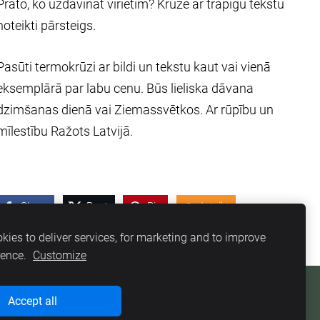
Prāto, ko uzdāvināt vīrietim? Krūze ar trāpīgu tekstu
noteikti pārsteigs.
Pasūti termokrūzi ar bildi un tekstu kaut vai vienā
eksemplārā par labu cenu. Būs lieliska dāvana
dzimšanas dienā vai Ziemassvētkos. Ar rūpību un
mīlestību Ražots Latvijā.
Share
Post
Pin
Ieteikt
kies to deliver services, for marketing and to improve
ience.
Customize
Accept all