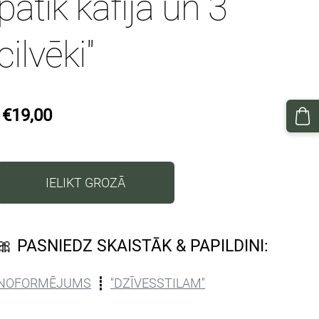
patīk kafija un 3
cilvēki''
€19,00
IELIKT GROZĀ
🎀 PASNIEDZ SKAISTĀK & PAPILDINI:
NOFORMĒJUMS
┋
''DZĪVESSTILAM''