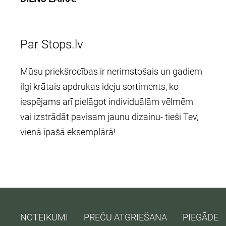
Par Stops.lv
Mūsu priekšrocības ir nerimstošais un gadiem
ilgi krātais apdrukas ideju sortiments, ko
iespējams arī pielāgot individuālām vēlmēm
vai izstrādāt pavisam jaunu dizainu- tieši Tev,
vienā īpašā eksemplārā!
NOTEIKUMI
PREČU ATGRIEŠANA
PIEGĀDE