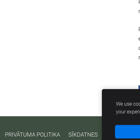
We use coo
your exper
PRIVĀTUMA POLITIKA
SĪKDATNES