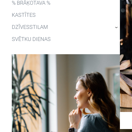
% BRĀĶOTAVA %
KASTĪTES
DZĪVESSTILAM
›
SVĒTKU DIENAS