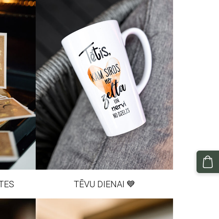
TES
TĒVU DIENAI 💙