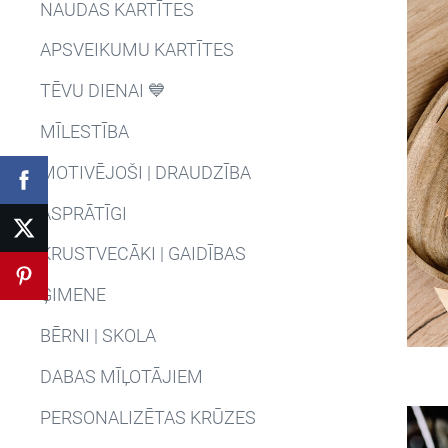
NAUDAS KARTĪTES
APSVEIKUMU KARTĪTES
TĒVU DIENAI 💙
MĪLESTĪBA
MOTIVĒJOŠI | DRAUDZĪBA
ASPRĀTĪGI
KRUSTVECĀKI | GAIDĪBAS
ĢIMENE
BĒRNI | SKOLA
DABAS MĪĻOTĀJIEM
PERSONALIZĒTAS KRŪZES