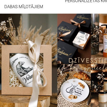
PERSONALIZĒTAS KR
DABAS MĪĻOTĀJIEM