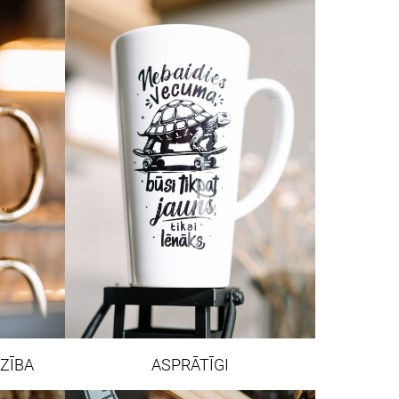
ZĪBA
ASPRĀTĪGI