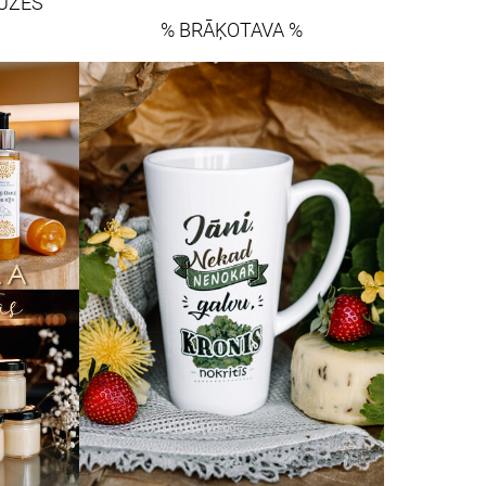
ŪZES
% BRĀĶOTAVA %