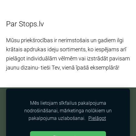
Par Stops.lv
Mūsu priekšrocības ir nerimstošais un gadiem ilgi
krātais apdrukas ideju sortiments, ko iespējams arī
pielāgot individuālām vēlmēm vai izstrādāt pavisam
jaunu dizainu- tieši Tev, vienā īpašā eksemplārā!
NOTEIKUMI
PREČU ATGRIEŠANA
Mēs lietojam sīkfailus pakalpojuma
nodrošināšanai, mārketinga nolūkiem un
PIEGĀDE
PRIVĀTUMA POLITIKA
SĪKDATNES
pakalpojuma uzlabošanai.
Pielāgot
Ar mīlestību veidota lapa no Stops.lv