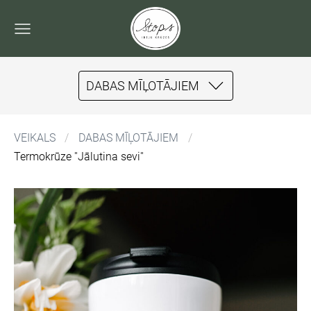
DABAS MĪĻOTĀJIEM
VEIKALS
DABAS MĪĻOTĀJIEM
Termokrūze ''Jālutina sevi''