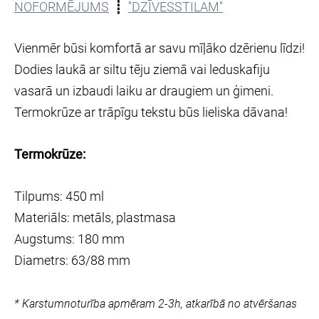
NOFORMĒJUMS
┋
''DZĪVESSTILAM''
Vienmēr būsi komfortā ar savu mīļāko dzērienu līdzi!
Dodies laukā ar siltu tēju ziemā vai leduskafiju
vasarā un izbaudi laiku ar draugiem un ģimeni.
Termokrūze ar trāpīgu tekstu būs lieliska dāvana!
Termokrūze:
Tilpums: 450 ml
Materiāls: metāls, plastmasa
Augstums: 180 mm
Diametrs: 63/88 mm
* Karstumnoturība apmēram 2-3h, atkarībā no atvēršanas