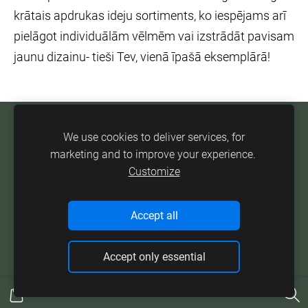
krātais apdrukas ideju sortiments, ko iespējams arī
pielāgot individuālām vēlmēm vai izstrādāt pavisam
jaunu dizainu- tieši Tev, vienā īpašā eksemplārā!
NOTEIKUMI
PREČU ATGRIEŠANA
We use cookies to deliver services, for
marketing and to improve your experience.
PIEGĀDE
PRIVĀTUMA POLITIKA
SĪKDATNES
Customize
Ar mīlestību veidota lapa no Stops.lv
Accept all
Accept only essential