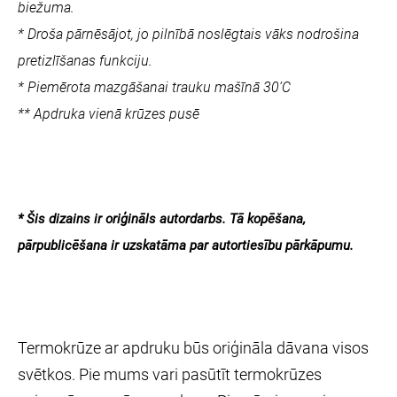
biežuma.
* Droša pārnēsājot, jo pilnībā noslēgtais vāks nodrošina
pretizlīšanas funkciju.
* Piemērota mazgāšanai trauku mašīnā 30’C
** Apdruka vienā krūzes pusē
* Šis dizains ir oriģināls autordarbs. Tā kopēšana,
pārpublicēšana ir uzskatāma par autortiesību pārkāpumu.
Termokrūze ar apdruku būs oriģināla dāvana visos
svētkos. Pie mums vari pasūtīt termokrūzes