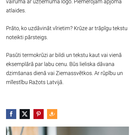
vairumā ar uzņēmuma logo. Piemērojam apjoma
atlaides.
Prāto, ko uzdāvināt vīrietim? Krūze ar trāpīgu tekstu
noteikti pārsteigs.
Pasūti termokrūzi ar bildi un tekstu kaut vai vienā
eksemplārā par labu cenu. Būs lieliska dāvana
dzimšanas dienā vai Ziemassvētkos. Ar rūpību un
mīlestību Ražots Latvijā.