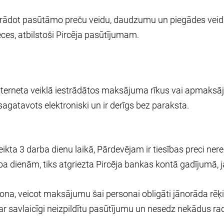
norādot pasūtāmo preču veidu, daudzumu un piegādes veid
es, atbilstoši Pircēja pasūtījumam.
t Interneta veiklā iestrādātos maksājuma rīkus vai apmaks
sagatavots elektroniski un ir derīgs bez paraksta.
kta 3 darba dienu laikā, Pārdevējam ir tiesības preci nere
 dienām, tiks atgriezta Pircēja bankas kontā gadījumā, ja 
rsona, veicot maksājumu šai personai obligāti jānorāda r
par savlaicīgi neizpildītu pasūtījumu un nesedz nekādus 