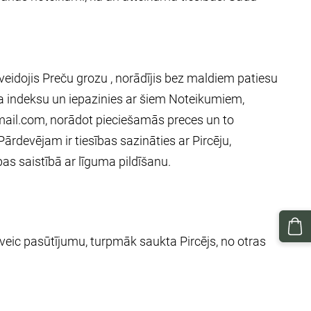
zveidojis Preču grozu , norādījis bez maldiem patiesu
sta indeksu un iepazinies ar šiem Noteikumiem,
mail.com
, norādot pieciešamās preces un to
rdevējam ir tiesības sazināties ar Pircēju,
as saistībā ar līguma pildīšanu.
veic pasūtījumu, turpmāk saukta Pircējs, no otras