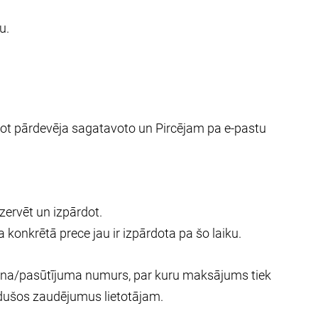
u.
ājot pārdevēja sagatavoto un Pircējam pa e-pastu
zervēt un izpārdot.
konkrētā prece jau ir izpārdota pa šo laiku.
ēķina/pasūtījuma numurs, par kuru maksājums tiek
radušos zaudējumus lietotājam.