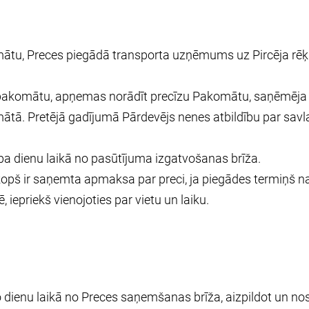
mātu, Preces piegādā transporta uzņēmums uz Pircēja rēķ
uz pakomātu, apņemas norādīt precīzu Pakomātu, saņēmēja 
mātā. Pretējā gadījumā Pārdevējs nenes atbildību par savl
ba dienu laikā no pasūtījuma izgatvošanas brīža.
kopš ir saņemta apmaksa par preci, ja piegādes termiņš na
epriekš vienojoties par vietu un laiku.
ro dienu laikā no Preces saņemšanas brīža, aizpildot un n