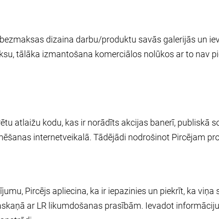
o bezmaksas dizaina darbu/produktu savās galerijās un iev
ksu, tālāka izmantošana komerciālos nolūkos ar to nav pie
ētu atlaižu kodu, kas ir norādīts akcijas banerī, publiskā 
ēšanas internetveikalā. Tādējādi nodrošinot Pircējam prod
u, Pircējs apliecina, ka ir iepazinies un piekrīt, ka viņa s
skaņā ar LR likumdošanas prasībām. Ievadot informāciju, P