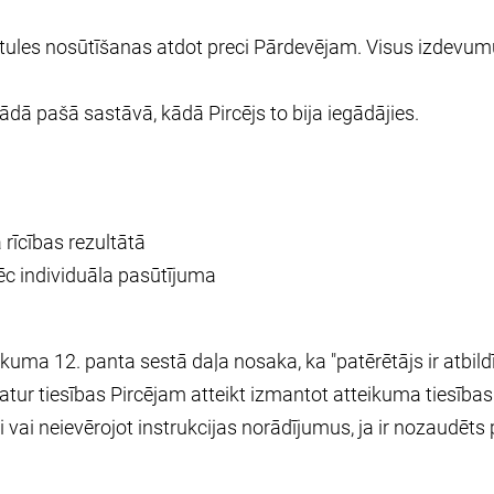
stules nosūtīšanas atdot preci Pārdevējam. Visus izdevumu
ā pašā sastāvā, kādā Pircējs to bija iegādājies.
 rīcības rezultātā
pēc individuāla pasūtījuma
likuma 12. panta sestā daļa nosaka, ka "patērētājs ir atb
atur tiesības Pircējam atteikt izmantot atteikuma tiesība
reci vai neievērojot instrukcijas norādījumus, ja ir nozaudē