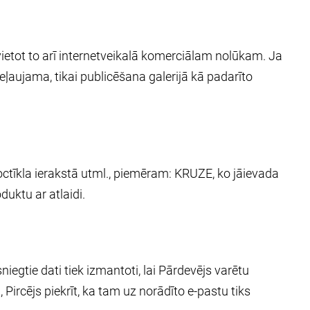
ietot to arī internetveikalā komerciālam nolūkam. Ja
ļaujama, tikai publicēšana galerijā kā padarīto
soctīkla ierakstā utml., piemēram: KRUZE, ko jāievada
uktu ar atlaidi.
niegtie dati tiek izmantoti, lai Pārdevējs varētu
ircējs piekrīt, ka tam uz norādīto e-pastu tiks