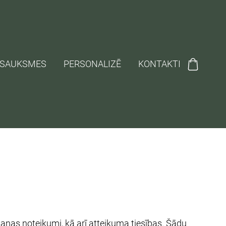
TSAUKSMES
PERSONALIZĒ
KONTAKTI
šanas noteikumi, kā arī atteikuma tiesības. Šādu