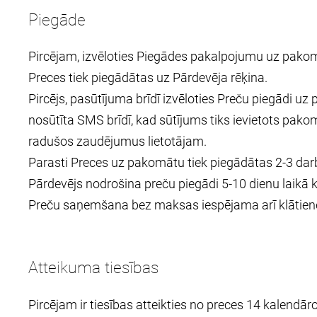
Piegāde
Pircējam, izvēloties Piegādes pakalpojumu uz pako
Preces tiek piegādātas uz Pārdevēja rēķina.
Pircējs, pasūtījuma brīdī izvēloties Preču piegādi 
nosūtīta SMS brīdī, kad sūtījums tiks ievietots pako
radušos zaudējumus lietotājam.
Parasti Preces uz pakomātu tiek piegādātas 2-3 dar
Pārdevējs nodrošina preču piegādi 5-10 dienu laikā 
Preču saņemšana bez maksas iespējama arī klātienē, i
Atteikuma tiesības
Pircējam ir tiesības atteikties no preces 14 kalendā