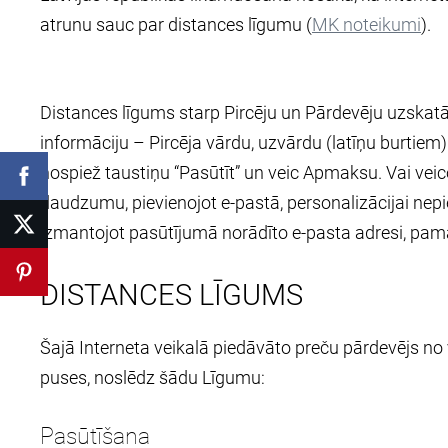
atrunu sauc par distances līgumu (
MK noteikumi
).
Distances līgums starp Pircēju un Pārdevēju uzskatāms
informāciju – Pircēja vārdu, uzvārdu (latīņu burtiem
nospiež taustiņu “Pasūtīt” un veic Apmaksu. Vai vei
daudzumu, pievienojot e-pastā, personalizācijai nepi
izmantojot pasūtījumā norādīto e-pasta adresi, pamat
DISTANCES LĪGUMS
Šajā Interneta veikalā piedāvāto preču pārdevējs no
puses, noslēdz šādu Līgumu:
Pasūtīšana