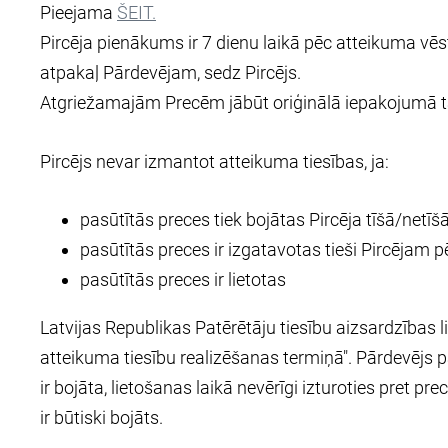
Pieejama
ŠEIT.
Pircēja pienākums ir 7 dienu laikā pēc atteikuma vē
atpakaļ Pārdevējam, sedz Pircējs.
Atgriežamajām Precēm jābūt oriģinālā iepakojumā tād
Pircējs nevar izmantot atteikuma tiesības, ja:
pasūtītās preces tiek bojātas Pircēja tīšā/netīšā
pasūtītās preces ir izgatavotas tieši Pircējam 
pasūtītās preces ir lietotas
Latvijas Republikas Patērētāju tiesību aizsardzības 
atteikuma tiesību realizēšanas termiņā". Pārdevējs p
ir bojāta, lietošanas laikā nevērīgi izturoties pret p
ir būtiski bojāts.