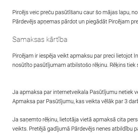
Pircējs veic preču pasūtīšanu caur šo mājas lapu, 
Pārdevējs apņemas pārdot un piegādāt Pircējam prec
Samaksas kārtība
Pircējam ir iespēja veikt apmaksu par preci lietojo
nosūtīto pasūtījumam atbilstošo rēķinu. Rēķins tiek 
Ja apmaksa par internetveikala Pasūtījumu netiek vei
Apmaksa par Pasūtījumu, kas veikta vēlāk par 3 darba
Ja saņemto rēķinu, lietotāja vietā apmaksā cita pe
veikts. Pretējā gadījumā Pārdevējs nenes atbildību 