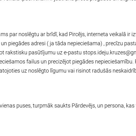
 par noslēgtu ar brīdī, kad Pircējs, interneta veikalā ir i
) un piegādes adresi ( ja tāda nepieciešama) , precīzu pa
cot rakstisku pasūtījumu uz e-pastu
stops.ideju.kruzes@g
eciešamos failus un precizējot piegādes nepieciešamību. Pā
ojoties uz noslēgto līgumu vai risinot radušās neskaidrīb
 vienas puses, turpmāk saukts Pārdevējs, un persona, kas 