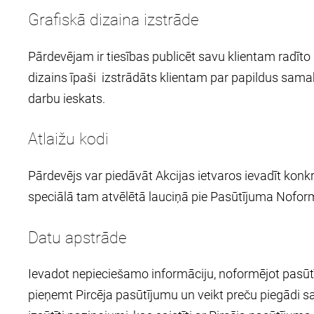
Grafiskā dizaina izstrāde
Pārdevējam ir tiesības publicēt savu klientam radīt
dizains īpaši izstrādāts klientam par papildus sama
darbu ieskats.
Atlaižu kodi
Pārdevējs var piedāvāt Akcijas ietvaros ievadīt konkr
speciālā tam atvēlētā lauciņā pie Pasūtījuma Noform
Datu apstrāde
Ievadot nepieciešamo informāciju, noformējot pasūtījum
pieņemt Pircēja pasūtījumu un veikt preču piegādi sa