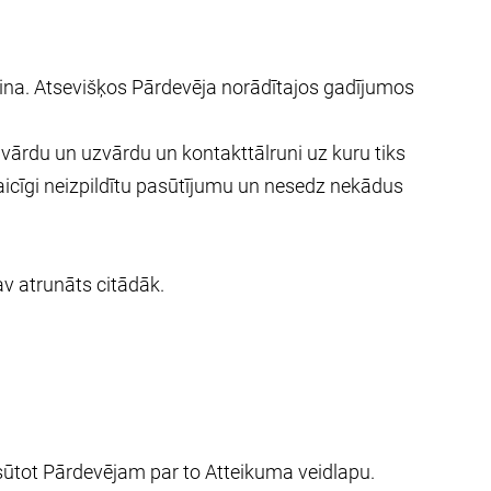
ina. Atsevišķos Pārdevēja norādītajos gadījumos
vārdu un uzvārdu un kontakttālruni uz kuru tiks
aicīgi neizpildītu pasūtījumu un nesedz nekādus
v atrunāts citādāk.
osūtot Pārdevējam par to Atteikuma veidlapu.