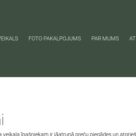
VEIKALS
FOTO PAKALPOJUMS
PAR MUMS
A
i
a veikala īpašniekam ir jāatrunā preču piegādes un atgrie