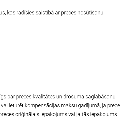
s, kas radīsies saistībā ar preces nosūtīšanu
ildīgs par preces kvalitātes un drošuma saglabāšanu
s vai ieturēt kompensācijas maksu gadījumā, ja prece
ts preces oriģinālais iepakojums vai ja tās iepakojums