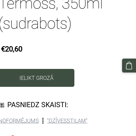
Termoss, 350ml
(sudrabots)
€20,60
IELIKT GROZĀ
🎀 PASNIEDZ SKAISTI:
NOFORMĒJUMS
┋
''DZĪVESSTILAM''