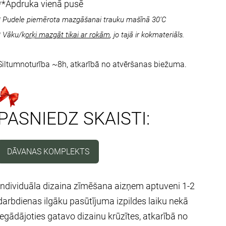
**Apdruka vienā pusē
* Pudele piemērota mazgāšanai trauku mašīnā 30’C
* Vāku/k
orķi mazgāt tikai ar rokām
, jo tajā ir kokmateriāls.
Siltumnoturība ~8h, atkarībā no atvēršanas biežuma.
PASNIEDZ SKAISTI:
DĀVANAS KOMPLEKTS
Individuāla dizaina zīmēšana aizņem aptuveni 1-2
darbdienas ilgāku pasūtījuma izpildes laiku nekā
iegādājoties gatavo dizainu krūzītes, atkarībā no