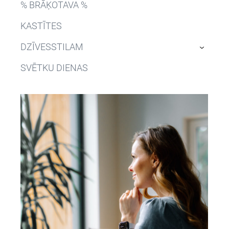
% BRĀĶOTAVA %
KASTĪTES
DZĪVESSTILAM
›
SVĒTKU DIENAS