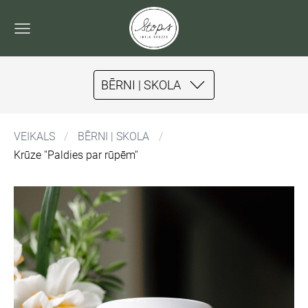
BĒRNI | SKOLA
VEIKALS
BĒRNI | SKOLA
Krūze ''Paldies par rūpēm''