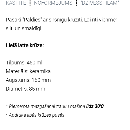
KASTĪTE
┋
NOFORMĒJUMS
┋
''DZĪVESSTILAM''
Pasaki ''Paldies'' ar sirsnīgu krūzīti. Lai rīti vienmēr
silti un smaidīgi.
L
ielā latte krūze:
Tilpums: 450 ml
Materiāls: keramika
Augstums: 150 mm
Diametrs: 85 mm
* Piemērota mazgāšanai trauku mašīnā
līdz 30’C
* Apdruka abās krūzes pusēs