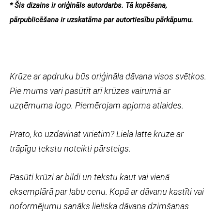
* Šis dizains ir oriģināls autordarbs. Tā kopēšana,
pārpublicēšana ir uzskatāma par autortiesību pārkāpumu.
Krūze ar apdruku būs oriģināla dāvana visos svētkos.
Pie mums vari pasūtīt arī krūzes vairumā ar
uzņēmuma logo. Piemērojam apjoma atlaides.
Prāto, ko uzdāvināt vīrietim? Lielā latte krūze ar
trāpīgu tekstu noteikti pārsteigs.
Pasūti krūzi ar bildi un tekstu kaut vai vienā
eksemplārā par labu cenu. Kopā ar dāvanu kastīti vai
noformējumu sanāks lieliska dāvana dzimšanas